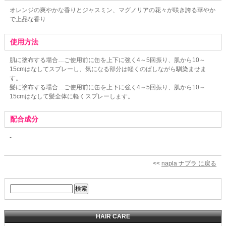
オレンジの爽やかな香りとジャスミン、マグノリアの花々が咲き誇る華やか
で上品な香り
使用方法
肌に塗布する場合…ご使用前に缶を上下に強く4～5回振り、肌から10～
15cmはなしてスプレーし、気になる部分は軽くのばしながら馴染ませま
す。
髪に塗布する場合…ご使用前に缶を上下に強く4～5回振り、肌から10～
15cmはなして髪全体に軽くスプレーします。
配合成分
-
<<
napla ナプラ に戻る
HAIR CARE