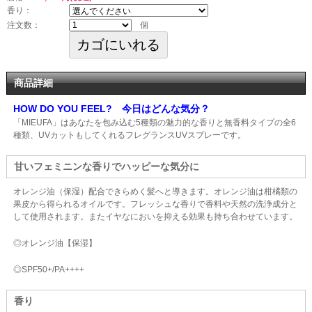
香り：
注文数：
個
商品詳細
HOW DO YOU FEEL? 今日はどんな気分？
「MIEUFA」はあなたを包み込む5種類の魅力的な香りと無香料タイプの全6
種類、UVカットもしてくれるフレグランスUVスプレーです。
甘いフェミニンな香りでハッピーな気分に
オレンジ油（保湿）配合できらめく髪へと導きます。オレンジ油は柑橘類の
果皮から得られるオイルです。フレッシュな香りで香料や天然の洗浄成分と
して使用されます。またイヤなにおいを抑える効果も持ち合わせています。
◎オレンジ油【保湿】
◎SPF50+/PA++++
香り