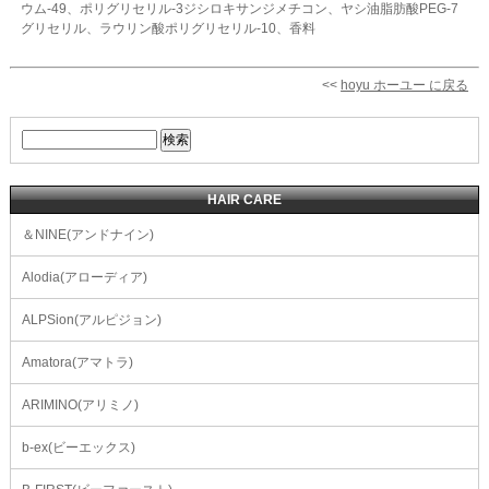
ウム-49、ポリグリセリル-3ジシロキサンジメチコン、ヤシ油脂肪酸PEG-7
グリセリル、ラウリン酸ポリグリセリル-10、香料
<<
hoyu ホーユー に戻る
HAIR CARE
＆NINE(アンドナイン)
Alodia(アローディア)
ALPSion(アルピジョン)
Amatora(アマトラ)
ARIMINO(アリミノ)
b-ex(ビーエックス)