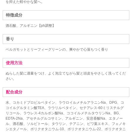
を抑えた軽やかな髪へ。
特徴成分
酒石酸、アルギニン【ph調整】
香り
ベルガモットとリーフィーグリーンの、爽やかで心落ちつく香り
使用方法
ぬらした髪に適量をつけ、よく泡立てながら髪と頭皮をやさしく洗ってくだ
さい。
配合成分
水、コカミドプロピルベタイン、ラウロイルメチルアラニンNa、DPG、コ
コイルグルタミン酸TEA、ラウリルベタイン、セテアレス-60ミリスチルグ
リコール、ラウレス-4カルボン酸Na、ココイルメチルタウリンNa、BG、
EDTA-2Na、アセチルグルコサミン、アルギニン、安息香酸Na、エタノー
ル、酒石酸、ソルビトール、タウリン、テアニン、ビワ葉エキス、フェノキ
シエタノール、ポリクオタニウム-10、ポリクオタニウム-22、ポリクオタニ