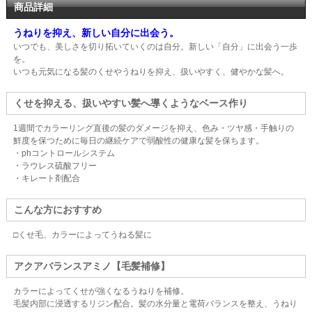
商品詳細
うねりを抑え、新しい自分に出会う。
いつでも、美しさを切り拓いていくのは自分。新しい「自分」に出会う一歩
を。
いつも元気になる髪のくせやうねりを抑え、扱いやすく、健やかな髪へ。
くせを抑える、扱いやすい髪へ導くようなベース作り
1週間でカラーリング直後の髪のダメージを抑え、色み・ツヤ感・手触りの
鮮度を保つために毎日の継続ケアで弱酸性の健康な髪を保ちます。
・phコントロールシステム
・ラウレス硫酸フリー
・キレート剤配合
こんな方におすすめ
□くせ毛、カラーによってうねる髪に
アクアバランスアミノ【毛髪補修】
カラーによってくせが強くなるうねりを補修。
毛髪内部に浸透するリジン配合。髪の水分量と電荷バランスを整え、うねり