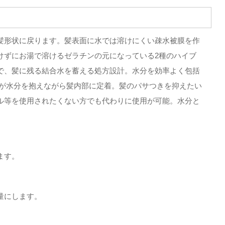
髪形状に戻ります。髪表面に水では溶けにくい疎水被膜を作
けずにお湯で溶けるゼラチンの元になっている2種のハイブ
で、髪に残る結合水を蓄える処方設計。水分を効率よく包括
スが水分を抱えながら髪内部に定着。髪のパサつきを抑えたい
ル等を使用されたくない方でも代わりに使用が可能。水分と
ます。
量にします。