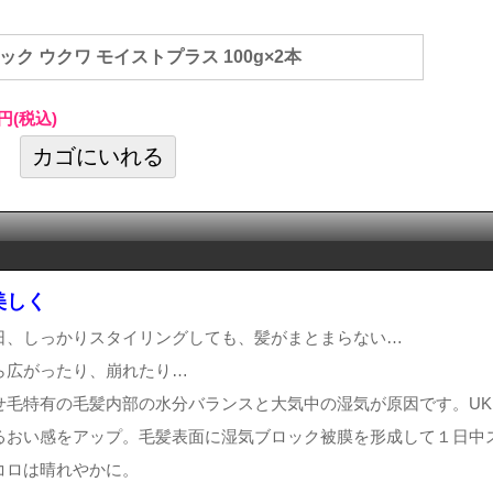
テック ウクワ モイストプラス 100g×2本
0円(税込)
美しく
日、しっかりスタイリングしても、髪がまとまらない…
ら広がったり、崩れたり…
せ毛特有の毛髪内部の水分バランスと大気中の湿気が原因です。UK
るおい感をアップ。毛髪表面に湿気ブロック被膜を形成して１日中
コロは晴れやかに。