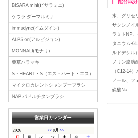
配合成分
BISARA mini(ビサラミニ)
水、グリセ
ケウラ ダーマルミナ
サクシノイ
immudyne(イムダイン)
ラミドNP
ALPSion(アルピジョン)
タニウム-6
MONNALI(モナリ)
ルドデシル
ノリン脂肪
薬草ハラマキ
（C12-1
S・HEART・S（エス・ハート・エス）
ノール、フ
マイクロカレントシャンプーブラシ
硫酸Na
NAP パドルチタンブラシ
営業日カレンダー