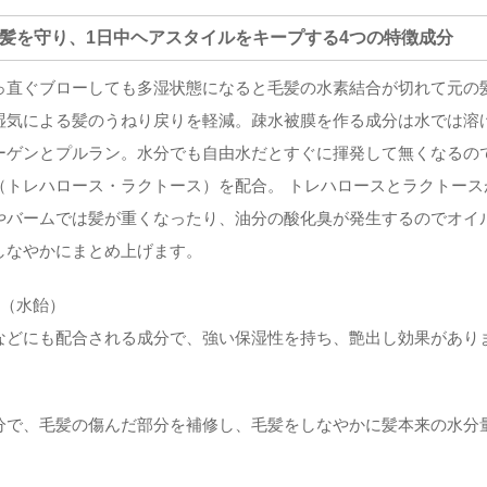
ら髪を守り、1日中ヘアスタイルをキープする4つの特徴成分
っ直ぐブローしても多湿状態になると毛髪の水素結合が切れて元の
湿気による髪のうねり戻りを軽減。疎水被膜を作る成分は水では溶
ーゲンとプルラン。水分でも自由水だとすぐに揮発して無くなるの
（トレハロース・ラクトース）を配合。 トレハロースとラクトー
やバームでは髪が重くなったり、油分の酸化臭が発生するのでオイ
しなやかにまとめ上げます。
ス（水飴）
などにも配合される成分で、強い保湿性を持ち、艶出し効果があり
分で、毛髪の傷んだ部分を補修し、毛髪をしなやかに髪本来の水分