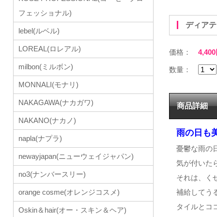
フェッショナル)
ディア
lebel(ルベル)
LOREAL(ロレアル)
価格：
4,40
milbon(ミルボン)
数量：
MONNALI(モナリ)
NAKAGAWA(ナカガワ)
商品詳細
NAKANO(ナカノ)
雨の日も
napla(ナプラ)
憂鬱な雨の
newayjapan(ニューウェイジャパン)
気が付いた
no3(ナンバースリー)
それは、く
orange cosme(オレンジコスメ)
補給してう
タイルとコ
Oskin＆hair(オー・スキン＆ヘア)