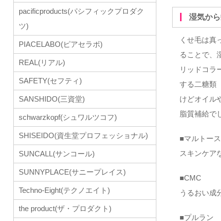
pacificproducts(パシフィックプロダク
湿気か
ツ)
くせ毛は真
PIACELABO(ピアセラボ)
ることで、
REAL(リアル)
リッドコラ
SAFETY(セフティ)
する二糖類
SANSHIDO(三資堂)
けどオイル
脂質補給で
schwarzkopf(シュワルツコフ)
SHISEIDO(資生堂プロフェッショナル)
■マルトー
スキンケア
SUNCALL(サンコール)
SUNNYPLACE(サニープレイス)
■CMC
Techno-Eight(テクノエイト)
うるおい成
the product(ザ・プロダクト)
■プルラン