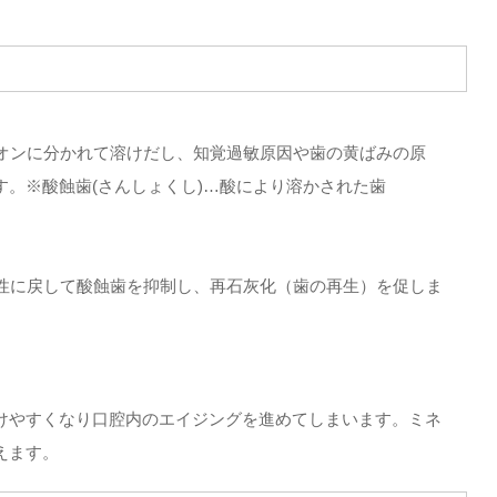
イオンに分かれて溶けだし、知覚過敏原因や歯の黄ばみの原
。※酸蝕歯(さんしょくし)…酸により溶かされた歯
中性に戻して酸蝕歯を抑制し、再石灰化（歯の再生）を促しま
けやすくなり口腔内のエイジングを進めてしまいます。ミネ
えます。