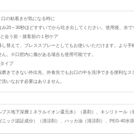
夜 口の粘着きが気になる時に
含み20～30秒ほどすすいでから吐き出してください。使用後、水
人と会う前・接客前の１秒ケア
移し替えて、ブレススプレーとしてもお使いいただけます。より手
せん。※口腔内に傷がある場合も使用可能です。
クタイプ
歯磨きできない外出先、外食先でもお口の中を洗浄できる便利なスティ
で洗いなおす必要はありません。
ルプス地下深層ミネラルイオン還元水）（基剤）、キシリトール（
ガニック認証成分）（清涼剤）、ハッカ油（清涼剤）、PEG-40水