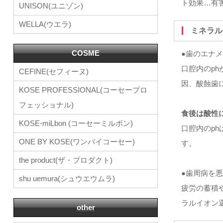
ト効果…有
UNISON(ユニゾン)
WELLA(ウエラ)
ミネラ
COSME
●歯のエナ
口腔内のp
CEFINE(セフィーヌ)
因、酸蝕歯
KOSE PROFESSIONAL(コーセープロ
フェッショナル)
食後は酸性に
KOSE-miLbon (コーセーミルボン)
口腔内のp
ONE BY KOSE(ワンバイコーセー)
す。
the product(ザ・プロダクト)
●歯周病を
shu uemura(シュウエウムラ)
疲労の蓄積
ラルイオン
other