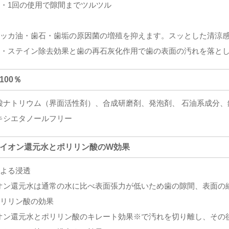
感・1回の使用で隙間までツルツル
ハッカ油・歯石・歯垢の原因菌の増殖を抑えます。スッとした清涼
酸・ステイン除去効果と歯の再石灰化作用で歯の表面の汚れを落と
分100％
酸ナトリウム（界面活性剤）、合成研磨剤、発泡剤、 石油系成分
キシエタノールフリー
ルイオン還元水とポリリン酸のW効果
による浸透
オン還元水は通常の水に比べ表面張力が低いため歯の隙間、表面の
ポリリン酸の効果
オン還元水とポリリン酸のキレート効果※で汚れを切り離し、その