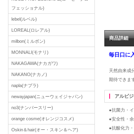
フェッショナル)
lebel(ルベル)
LOREAL(ロレアル)
商品詳細
milbon(ミルボン)
MONNALI(モナリ)
毎日口に
NAKAGAWA(ナカガワ)
天然由来成
NAKANO(ナカノ)
期待できま
napla(ナプラ)
アルピ
newayjapan(ニューウェイジャパン)
no3(ナンバースリー)
●抗菌力・
orange cosme(オレンジコスメ)
●安全性・
●抗酸化力
Oskin＆hair(オー・スキン＆ヘア)