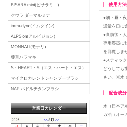
使用方法
BISARA mini(ビサラミニ)
ケウラ ダーマルミナ
●朝・昼・
immudyne(イムダイン)
適量を口に
●食前後・
ALPSion(アルピジョン)
専用容器に
MONNALI(モナリ)
を邪魔しま
薬草ハラマキ
●スティッ
S・HEART・S（エス・ハート・エス）
どうしても
さい。※水
マイクロカレントシャンプーブラシ
NAP パドルチタンブラシ
配合成分
水（日本ア
営業日カレンダー
カ油（オー