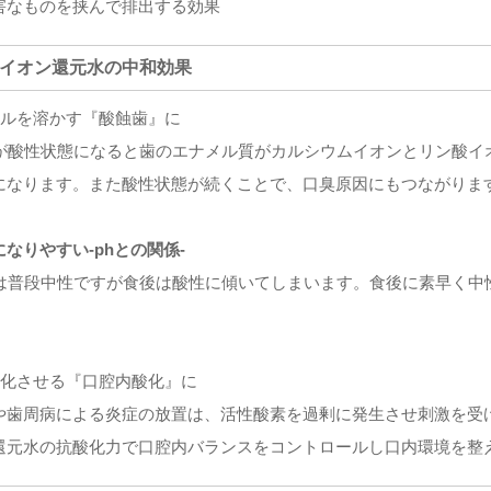
害なものを挟んで排出する効果
ルイオン還元水の中和効果
メルを溶かす『酸蝕歯』に
hが酸性状態になると歯のエナメル質がカルシウムイオンとリン酸
になります。また酸性状態が続くことで、口臭原因にもつながります
なりやすい‐phとの関係‐
hは普段中性ですが食後は酸性に傾いてしまいます。食後に素早く
悪化させる『口腔内酸化』に
や歯周病による炎症の放置は、活性酸素を過剰に発生させ刺激を受
還元水の抗酸化力で口腔内バランスをコントロールし口内環境を整